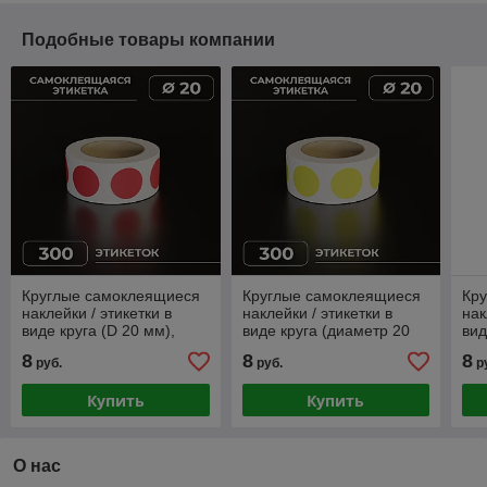
Подобные товары компании
Круглые самоклеящиеся
Круглые самоклеящиеся
Кр
наклейки / этикетки в
наклейки / этикетки в
нак
виде круга (D 20 мм),
виде круга (диаметр 20
вид
цвет красный, 300 шт в
мм), цвет желтый, 300 шт
цве
8
8
8
руб.
руб.
р
ролике.
в ролике.
рол
Купить
Купить
О нас